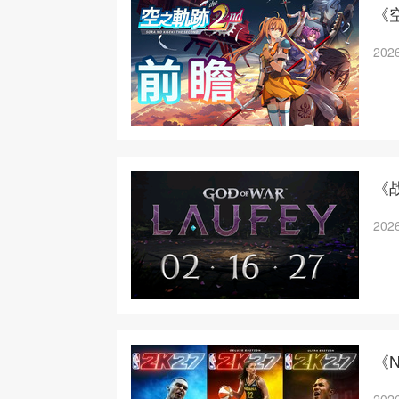
《
2026
《
2026
《N