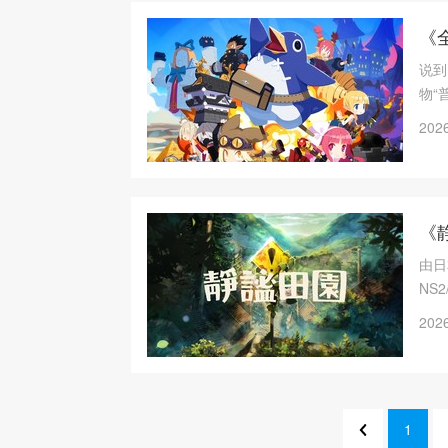
《
说到
物“
险》
2026
可以
《
由日
NS
恐怖
2026
作，
之后
1
1