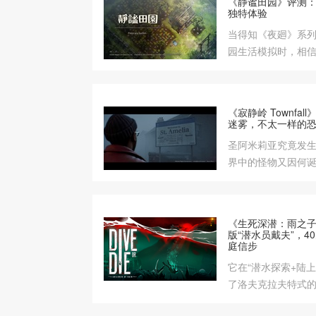
《静谧田园》评测
具搭配、和繁多的
独特体验
家留足了研究空间
当得知《夜廻》系
系列魂骨、又敢于
园生活模拟时，相
而言，《鬼武者 剑
到，这绝不会只是
关注。
种田游戏。
《寂静岭 Townfa
迷雾，不太一样的
​圣阿米莉亚究竟发
界中的怪物又因何
试玩，《寂静岭 Tow
人称视角、CRTV
系列以往有些不同
《生死深潜：雨之
种令人不安、又忍
版“潜水员戴夫”，4
庭信步
的独特魅力，也让
够揭开这些谜团的
它在“潜水探索+陆
了洛夫克拉夫特式
鸽的随机性与永久