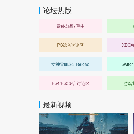
造了一种持续的生存
论坛热版
计时、随时可能葬
远不够用的资源—
出一张让人喘不过
最终幻想7重生
格的美术和音效设
提供了恰如其份的
PC综合讨论区
XBO
女神异闻录3 Reload
Swit
PS4/PS5综合讨论区
游戏
最新视频