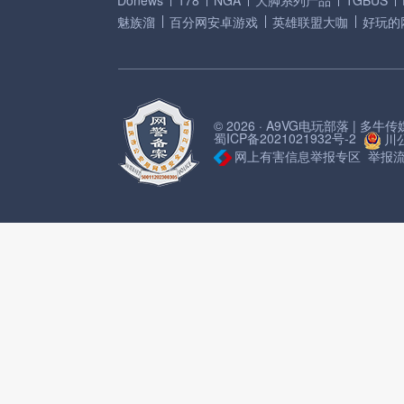
Donews
178
NGA
大脚系列产品
TGBUS
魅族溜
百分网安卓游戏
英雄联盟大咖
好玩的
© 2026 · A9VG电玩部落 | 多
蜀ICP备2021021932号-2
川公
网上有害信息举报专区
举报