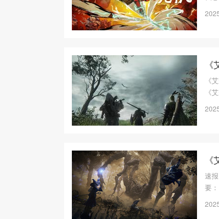
《S
2025
之铁
《
《艾
《艾
部作
2025
《
速报
要：
2025