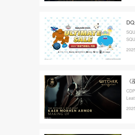
D
SQ
SQ
2025
《
CD
Le
皮铠
2025