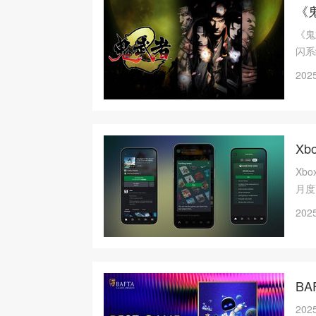
《
《鬼
闪系
终极
2025
Re
X
Xb
月度
2025
B
20