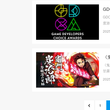
G
GD
度游
就奖
2025
《
《鬼
甘露
6日
2025
1
1