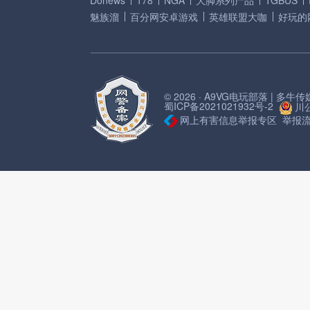
Donews
178
NGA
大脚系列产品
TGBUS
魅族溜
百分网安卓游戏
英雄联盟大咖
好玩的
© 2026 · A9VG电玩部落 | 多
蜀ICP备2021021932号-2
川公
网上有害信息举报专区
举报