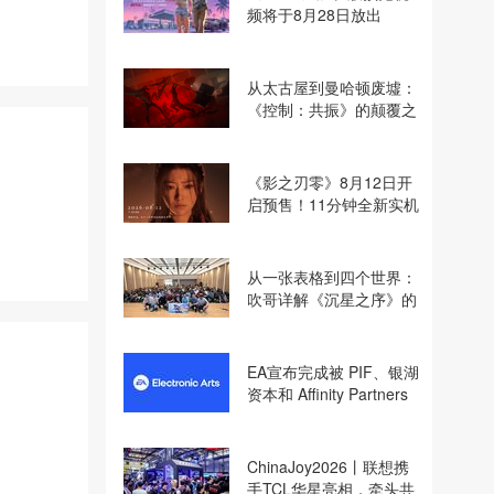
频将于8月28日放出
从太古屋到曼哈顿废墟：
《控制：共振》的颠覆之
路
《影之刃零》8月12日开
启预售！11分钟全新实机
即将揭晓
从一张表格到四个世界：
吹哥详解《沉星之序》的
设计哲学
EA宣布完成被 PIF、银湖
资本和 Affinity Partners
收购
ChinaJoy2026丨联想携
手TCL华星亮相，牵头共