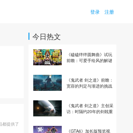
登录
注册
今日热文
《磕磕绊绊圆舞曲》试玩
前瞻：可爱手绘风的解谜
动作冒险游戏
《鬼武者 剑之道》前瞻：
宽容的判定与渐进的挑战
《鬼武者 剑之道》主创采
访：时隔约20年的剑戟重
逢，重塑斩杀爽快感
品都提供了
《GTA6》加长版预览视