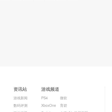
资讯站
游戏频道
游戏新闻
PS4
微软
数码评测
XboxOne
育碧