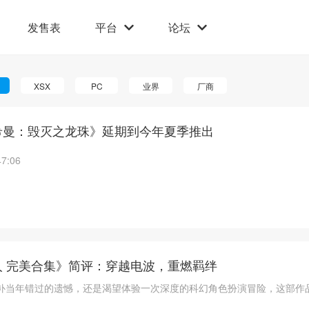
发售表
平台
论坛
XSX
PC
业界
厂商
希曼：毁灭之龙珠》延期到今年夏季推出
47:06
人 完美合集》简评：穿越电波，重燃羁绊
补当年错过的遗憾，还是渴望体验一次深度的科幻角色扮演冒险，这部作
。