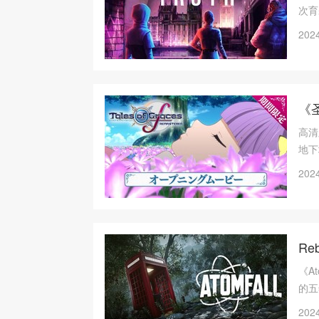
次育
之后
2024
官方
系带
《
高清
地下
2024
Re
《A
的五
中，
2024