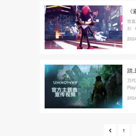
《
世嘉
3》
2024
踏
万代南
Pla
醒》
2024
一个
1
3