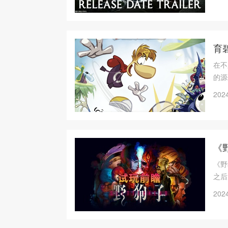
育
在不
的源
未推
2024
Swi
《
《野
之后
员，
2024