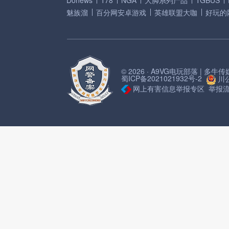
Donews
178
NGA
大脚系列产品
TGBUS
魅族溜
百分网安卓游戏
英雄联盟大咖
好玩的
© 2026 · A9VG电玩部落 | 多
蜀ICP备2021021932号-2
川公
网上有害信息举报专区
举报