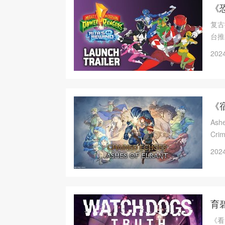
《
复古
台推
2024
《宿
As
Cr
在一
2024
育
《看