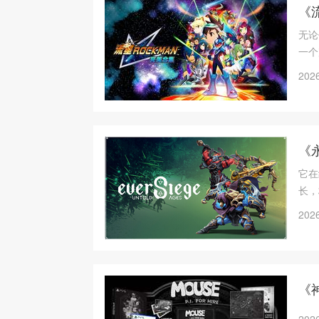
《
无论
一个
2026
《
它在
长，
研究
2026
鸣。
《