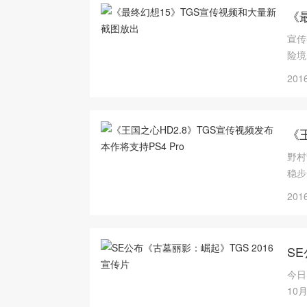
《
宣传
险境
2016
《王
野村
稳步
2016
S
今日
10