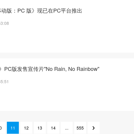
动版：PC 版》现已在PC平台推出
53:08
C版发售宣传片"No Rain, No Rainbow"
35:51
0
11
12
13
14
...
555
15
12