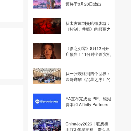
频将于8月28日放出
从太古屋到曼哈顿废墟：
《控制：共振》的颠覆之
路
《影之刃零》8月12日开
启预售！11分钟全新实机
即将揭晓
从一张表格到四个世界：
吹哥详解《沉星之序》的
设计哲学
EA宣布完成被 PIF、银湖
资本和 Affinity Partners
收购
ChinaJoy2026丨联想携
手TCL华星亮相，牵头共