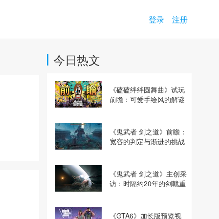
登录
注册
今日热文
《磕磕绊绊圆舞曲》试玩
前瞻：可爱手绘风的解谜
动作冒险游戏
《鬼武者 剑之道》前瞻：
宽容的判定与渐进的挑战
《鬼武者 剑之道》主创采
访：时隔约20年的剑戟重
逢，重塑斩杀爽快感
《GTA6》加长版预览视