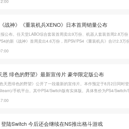
12:00
O《战神》《重装机兵XENO》日本首周销量公布
报公布。任天堂LABO综合套装首周卖出9万份、机器人套装首周2.8万
PS4的新《战神》首周卖出4.6万份，而PSV/PS4《重装机兵》合计2.3万
07:00
天恩 绯色的野望》最新宣传片 豪华限定版公布
绯色天恩绯色的野望》公开了一段最新的宣传片。本作预定于8月2日同时
PC(Steam)/手机平台。其中PS4/Switch版有实体版。具体售价为PS4/Switch/
机(iOS/安卓)版4444日元+税。
47:00
登陆Switch 今后还会继续在NS推出格斗游戏