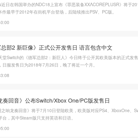
Works近日在韩国举办的NDC18上宣布《罪恶装备XXΛCOREPLUSR》将于2
台。本作最早于2012年在街机平台登场，后陆续推出PSV、PC版。
40:00
《德军总部2 新巨像》正式公开发售日 语言包含中文
堂Switch的《德军总部2：新巨人》今日终于公开其欧美版本的正式发
9日，日服发售日为2018年7月26日，晚了将近一个月。
33:08
奏回音》公布Switch/Xbox One/PC版发售日
之响龙奏回音》将于7月10日登陆欧美，欧美版对应PS4、XboxOne、Swi
四个平台，其中Steam版只支持英语和日语。
05:00