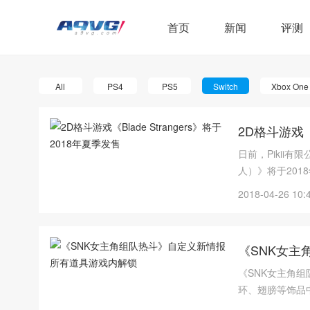
首页
新闻
评测
All
PS4
PS5
Switch
Xbox One
2D格斗游戏《B
日前，Pikii有
人）》将于201
2018-04-26 10:
《SNK女主
《SNK女主角
环、翅膀等饰品
有的道具都可以