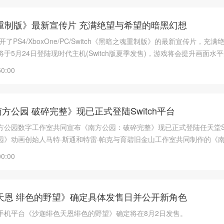
重制版》最新宣传片 充满绝望与希望的暗黑幻想
re公开了PS4/XboxOne/PC/Switch《黑暗之魂重制版》的最新宣传片，充
于5月24日登陆现时代主机(Switch版夏季发售)，游戏将会提升画面水
。
50:00
方公园 破碎完整》现已正式登陆Switch平台
方公园数字工作室共同宣布《南方公园：破碎完整》现已正式登陆任天堂Swi
园》动画创始人马特·斯通和特雷·帕克与育碧旧金山工作室共同制作的《
了一段耸人听闻的超级英雄冒险，而现在玩家可以在Switch上随时随地进
00:00
天恩 绯色的野望》确定具体发售日并公开新角色
h/PC/手机平台《沙迦绯色天恩绯色的野望》确定将在8月2日发售。