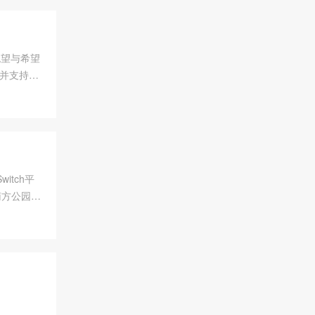
满绝望与希望
平并支持最
tch平
南方公园：
行游玩。