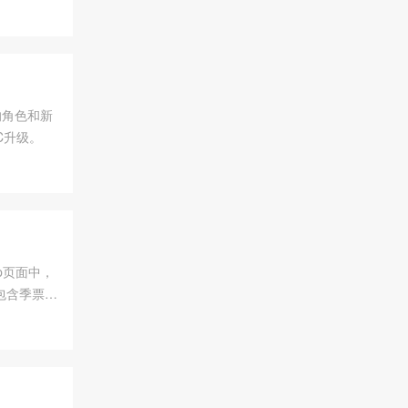
的角色和新
C升级。
op页面中，
包含季票与