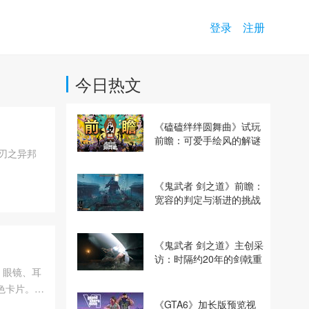
登录
注册
今日热文
《磕磕绊绊圆舞曲》试玩
前瞻：可爱手绘风的解谜
s（刃之异邦
动作冒险游戏
《鬼武者 剑之道》前瞻：
宽容的判定与渐进的挑战
《鬼武者 剑之道》主创采
访：时隔约20年的剑戟重
、眼镜、耳
逢，重塑斩杀爽快感
色卡片。所
《GTA6》加长版预览视