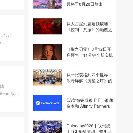
频将于8月28日放出
从太古屋到曼哈顿废墟：
《控制：共振》的颠覆之
份，合计
路
份。
《影之刃零》8月12日开
启预售！11分钟全新实机
即将揭晓
从一张表格到四个世界：
吹哥详解《沉星之序》的
登陆
设计哲学
Steam版
EA宣布完成被 PIF、银湖
资本和 Affinity Partners
收购
ChinaJoy2026丨联想携
手TCL华星亮相，牵头共