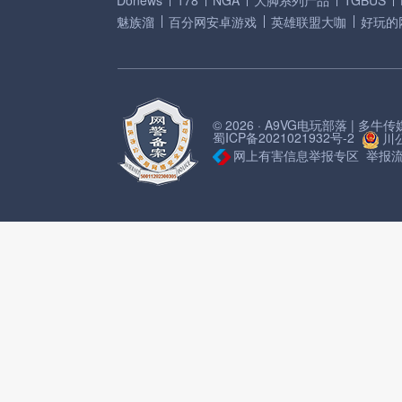
Donews
178
NGA
大脚系列产品
TGBUS
魅族溜
百分网安卓游戏
英雄联盟大咖
好玩的
© 2026 · A9VG电玩部落 | 多
蜀ICP备2021021932号-2
川公
网上有害信息举报专区
举报