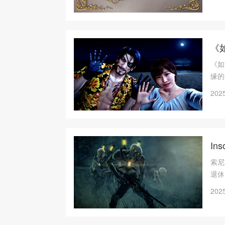
《
《如
缘的
但能
2025
总部
支线
In
索尼
退休
生涯
2025