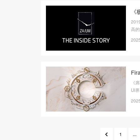
《
20
高的
导致
2025
Fi
《席
UI
能等
2025
BU
1
...
6
4