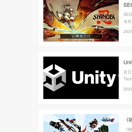
SE
SE
名作
描绘
2025
获得
惠。
Un
近日
Te
工P
2025
系统
《
《啪