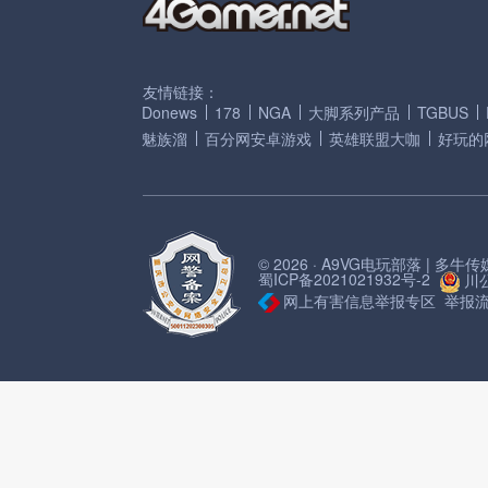
友情链接：
Donews
178
NGA
大脚系列产品
TGBUS
魅族溜
百分网安卓游戏
英雄联盟大咖
好玩的
© 2026 · A9VG电玩部落 | 多
蜀ICP备2021021932号-2
川公
网上有害信息举报专区
举报