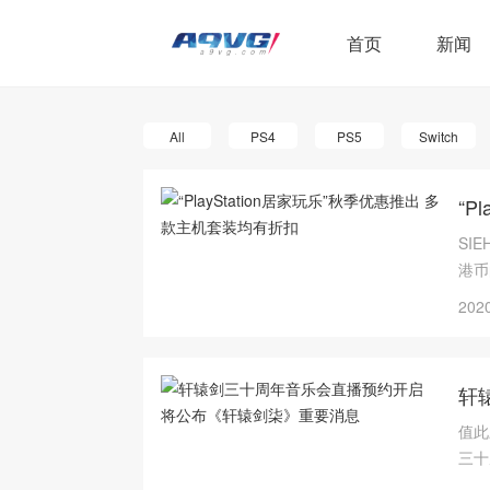
首页
新闻
All
PS4
PS5
Switch
“P
SI
港币
见正
2020
轩
值此
三十
划。