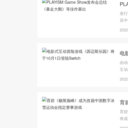
PL
发行
其中
便大
2020
电
由动
互动
英，
2020
育
育碧
将成
事。