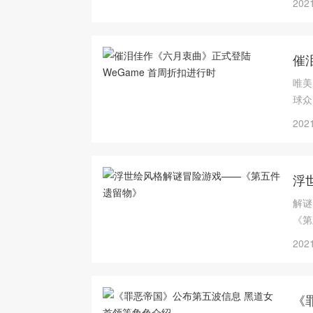
2021
催
唯美
球众
这段
2021
浮
解谜
《第五件遗留
将于
2021
《