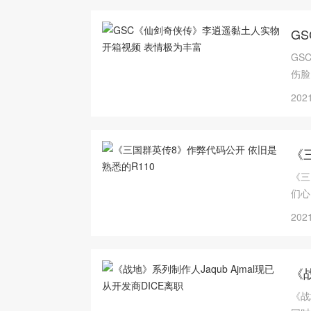
G
GS
伤脸
2021
《
《三
们心
传》
2021
​《
《战