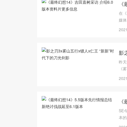
《
在《
媒体
2021
影
昨天
《雾
互提
2021
《
SE
本的