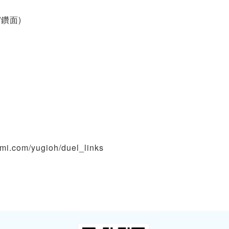
/鑽面)
om/yugioh/duel_links