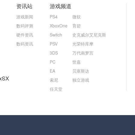
资讯站
游戏频道
游戏新闻
PS4
微软
数码评测
XboxOne
育碧
硬件资讯
Switch
史克威尔艾尼克斯
数码资讯
PSV
光荣特库摩
3DS
万代南梦宫
PC
世嘉
EA
贝塞斯达
xSX
索尼
独立游戏
任天堂