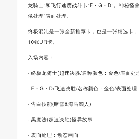
龙骑士”和飞行速度战斗卡“F・G・D”。神秘怪
像处理”表面处理。
终极混沌是一张全新推荐卡，也是一张精选卡，预计第
10张UR卡。
入场内容：
· 终极龙骑士(超速决胜/名称颜色：金色/表面处
· F・G・D(飞速决胜/名称颜色：金色/表面处
· 告白技能(暗雪&海马濑人)
· 黑魔法(超速决胜)怪异故事
· 表面处理：动态画面