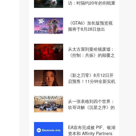
访：时隔约20年的剑戟重
逢，重塑斩杀爽快感
《GTA6》加长版预览视
频将于8月28日放出
从太古屋到曼哈顿废墟：
《控制：共振》的颠覆之
路
《影之刃零》8月12日开
启预售！11分钟全新实机
即将揭晓
从一张表格到四个世界：
吹哥详解《沉星之序》的
设计哲学
EA宣布完成被 PIF、银湖
资本和 Affinity Partners