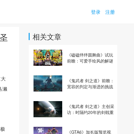
登录
注册
马圣
相关文章
《磕磕绊绊圆舞曲》试玩
前瞻：可爱手绘风的解谜
动作冒险游戏
重大
《鬼武者 剑之道》前瞻：
宽容的判定与渐进的挑战
马濑
《鬼武者 剑之道》主创采
访：时隔约20年的剑戟重
逢，重塑斩杀爽快感
终极
《GTA6》加长版预览视