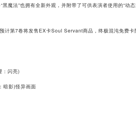
兽“黑魔法”也拥有全新外观，并附带了可供表演者使用的“动态
7卷将发售EX卡Soul Servant商品，终极混沌免费卡
理：闪亮)
理：暗影)怪异画面