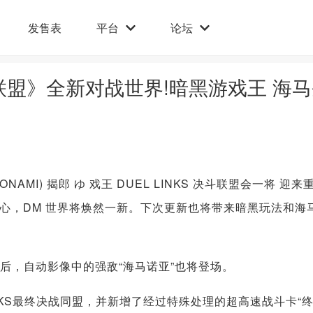
发售表
平台
论坛
对战联盟》全新对战世界!暗黑游戏王 海
NAMI) 揭郎 ゆ 戏王 DUEL LINKS 决斗联盟会一将 迎来
心，DM 世界将焕然一新。下次更新也将带来暗黑玩法和海
务后，自动影像中的强敌“海马诺亚”也将登场。
NKS最终决战同盟，并新增了经过特殊处理的超高速战斗卡“