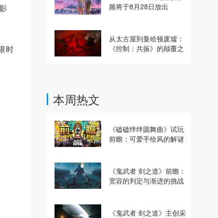
频将于8月28日放出
影
从太古屋到曼哈顿废墟：
限时
《控制：共振》的颠覆之
路
本周热文
《磕磕绊绊圆舞曲》试玩
前瞻：可爱手绘风的解谜
动作冒险游戏
《鬼武者 剑之道》前瞻：
宽容的判定与渐进的挑战
《鬼武者 剑之道》主创采