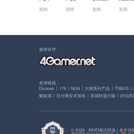
新闻
新闻
新闻
新闻
媒体伙伴：
友情链接：
Donews
178
NGA
大脚系列产品
TGBUS
魅族溜
百分网安卓游戏
英雄联盟大咖
好玩的
© 2026 · A9VG电玩部落 | 多
蜀ICP备2021021932号-2