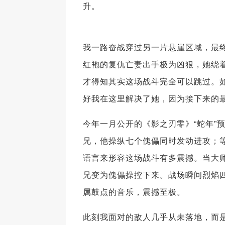
升。
我一路奋战穿过另一片悬崖区域，最终
红袍的复仇亡妻出手极为凶狠，她绕
才得知其实这场战斗完全可以跳过。如
好我在这里解决了她，因为接下来的最
今年一月公开的《影之刃零》“蛇年”
兄，他操纵七个傀儡同时发动进攻；等
语言来形容这场战斗有多震撼。当大
兄变为傀儡操控下来。战场瞬间烈焰
属鼓点的音乐，震撼至极。
此刻我面对的敌人几乎从未落地，而