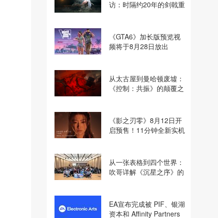
访：时隔约20年的剑戟重
逢，重塑斩杀爽快感
《GTA6》加长版预览视
频将于8月28日放出
从太古屋到曼哈顿废墟：
《控制：共振》的颠覆之
路
《影之刃零》8月12日开
启预售！11分钟全新实机
即将揭晓
从一张表格到四个世界：
吹哥详解《沉星之序》的
设计哲学
EA宣布完成被 PIF、银湖
资本和 Affinity Partners