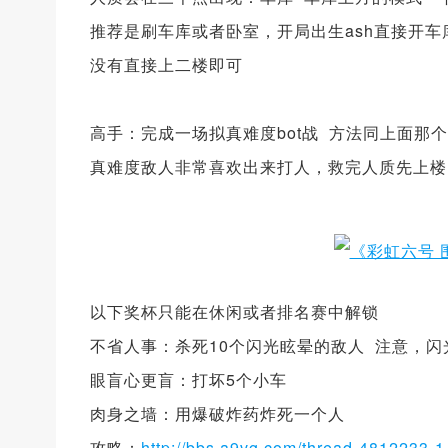
推荐是刷车库或者卧室，开局出生ash直接开
没有直接上二楼即可
高手：完成一场拟真难度bot战 方法同上面
真难度敌人非常喜欢出来打人，救完人质先上楼
以下奖杯只能在休闲或者排名赛中解锁
不省人事：杀死10个闪光眩晕的敌人 注意，闪
眼盲心更盲：打坏5个小车
肉身之墙：用爆破炸药炸死一个人
攻略：
http://bbs.a9vg.com/thread-4812233-1