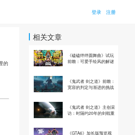
登录
注册
相关文章
《磕磕绊绊圆舞曲》试玩
前瞻：可爱手绘风的解谜
理的
动作冒险游戏
《鬼武者 剑之道》前瞻：
宽容的判定与渐进的挑战
《鬼武者 剑之道》主创采
访：时隔约20年的剑戟重
逢，重塑斩杀爽快感
《GTA6》加长版预览视