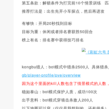
第五条款：解锁条件为打完前10个情景训练 匹配
推荐打法是：出生先开小车探点，然后再进攻
有够快：开局20秒找到目标
目标为重：休闲或者排名赛获胜50回合
榜上有名：排名赛中获得技巧排名
kongbu猎人：bot模式中猎杀2500人 具体
gb/player-profile/pve/overview
因为这个里面的kill人数包含了情景模式的人数，
稳如泰山：bot模式保护人质，成功100次
出乎意料：bot模式穿墙击杀敌人200人
以下地图可以穿（仅仅是我想到的，还有很多）