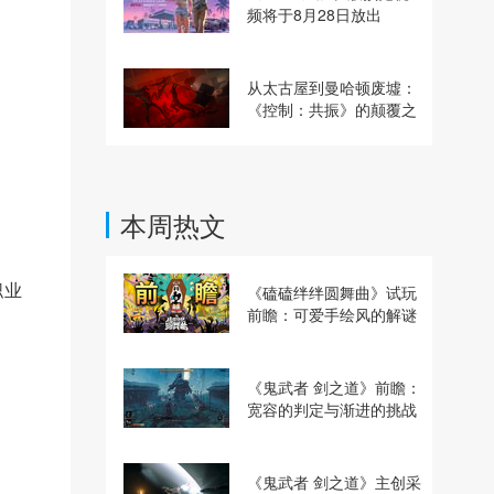
频将于8月28日放出
从太古屋到曼哈顿废墟：
《控制：共振》的颠覆之
路
本周热文
职业
《磕磕绊绊圆舞曲》试玩
前瞻：可爱手绘风的解谜
动作冒险游戏
《鬼武者 剑之道》前瞻：
宽容的判定与渐进的挑战
《鬼武者 剑之道》主创采