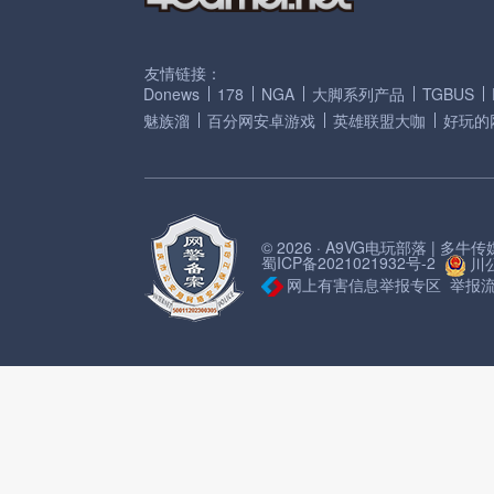
友情链接：
Donews
178
NGA
大脚系列产品
TGBUS
魅族溜
百分网安卓游戏
英雄联盟大咖
好玩的
© 2026 · A9VG电玩部落 | 多
蜀ICP备2021021932号-2
川公
网上有害信息举报专区
举报