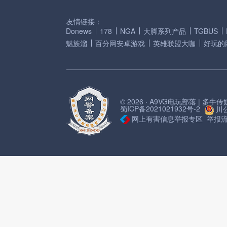
友情链接：
Donews
178
NGA
大脚系列产品
TGBUS
魅族溜
百分网安卓游戏
英雄联盟大咖
好玩的
© 2026 · A9VG电玩部落 | 多
蜀ICP备2021021932号-2
川公
网上有害信息举报专区
举报