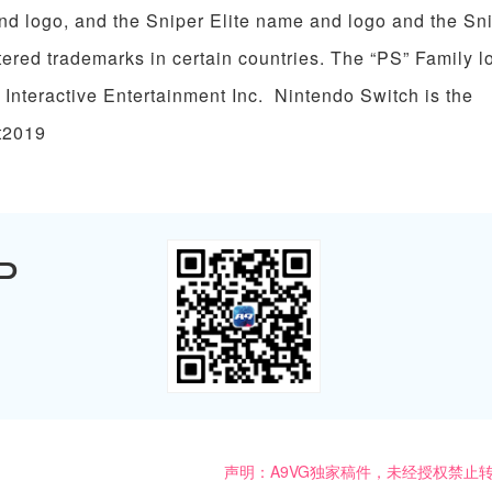
d logo, and the Sniper Elite name and logo and the Sn
ered trademarks in certain countries. The “PS” Family l
Interactive Entertainment Inc. Nintendo Switch is the
ft2019
P
声明：A9VG独家稿件，未经授权禁止