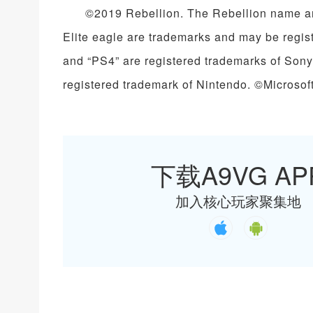
©2019 Rebellion. The Rebellion name an
Elite eagle are trademarks and may be regist
and “PS4” are registered trademarks of Sony 
registered trademark of Nintendo. ©Microso
下载A9VG AP
加入核心玩家聚集地