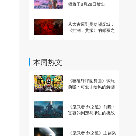
频将于8月28日放出
从太古屋到曼哈顿废墟：
《控制：共振》的颠覆之
路
本周热文
《磕磕绊绊圆舞曲》试玩
前瞻：可爱手绘风的解谜
动作冒险游戏
《鬼武者 剑之道》前瞻：
宽容的判定与渐进的挑战
《鬼武者 剑之道》主创采