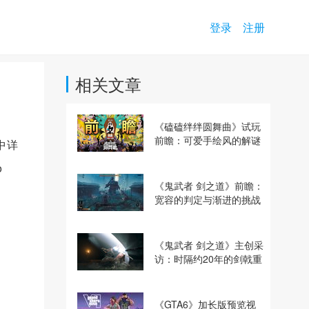
登录
注册
相关文章
《磕磕绊绊圆舞曲》试玩
前瞻：可爱手绘风的解谜
中详
动作冒险游戏
o
《鬼武者 剑之道》前瞻：
宽容的判定与渐进的挑战
《鬼武者 剑之道》主创采
访：时隔约20年的剑戟重
逢，重塑斩杀爽快感
《GTA6》加长版预览视