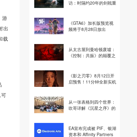
访：时隔约20年的剑戟重
逢，重塑斩杀爽快感
。游
《GTA6》加长版预览视
射出
频将于8月28日放出
和载
从太古屋到曼哈顿废墟：
《控制：共振》的颠覆之
路
《影之刃零》8月12日开
启预售！11分钟全新实机
品
即将揭晓
息可
从一张表格到四个世界：
吹哥详解《沉星之序》的
设计哲学
EA宣布完成被 PIF、银湖
资本和 Affinity Partners