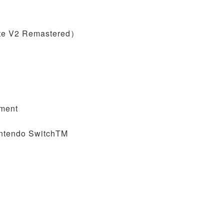
V2 Remastered）
ment
ntendo SwitchTM