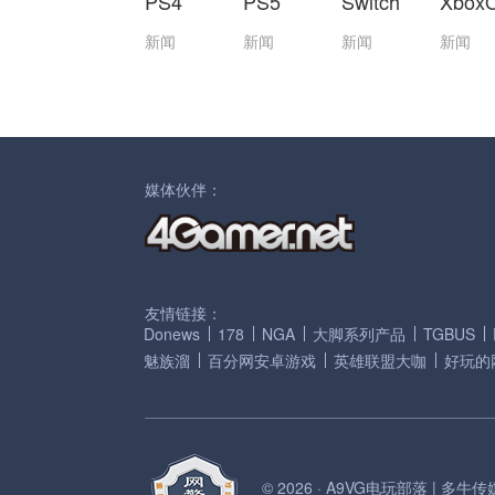
PS4
PS5
Switch
Xbox
新闻
新闻
新闻
新闻
媒体伙伴：
友情链接：
Donews
178
NGA
大脚系列产品
TGBUS
魅族溜
百分网安卓游戏
英雄联盟大咖
好玩的
© 2026 · A9VG电玩部落 | 多