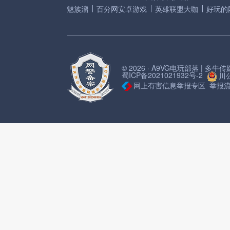
魅族溜
百分网安卓游戏
英雄联盟大咖
好玩的
© 2026 · A9VG电玩部落 | 多
蜀ICP备2021021932号-2
川公
网上有害信息举报专区
举报