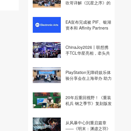
吹哥详解《沉星之序》的
设计哲学
EA宣布完成被 PIF、银湖
资本和 Affinity Partners
收购
ChinaJoy2026丨联想携
手TCL华星亮相，牵头共
建电竞显示体验生态计划
PlayStation无障碍娱乐体
验分享会在上海举办 助力
残障玩家共享游玩乐趣
20年后重回视野！《重装
机兵 钢之季节》复刻版发
行商巧思专访
从风暴中心到重启篇章
——《明末：渊虚之羽》