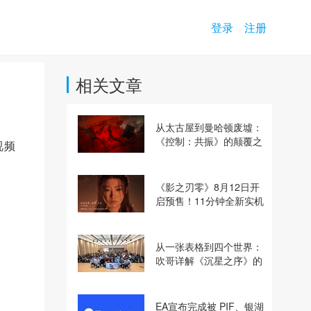
登录
注册
相关文章
从太古屋到曼哈顿废墟：
《控制：共振》的颠覆之
视频
路
《影之刃零》8月12日开
启预售！11分钟全新实机
即将揭晓
从一张表格到四个世界：
吹哥详解《沉星之序》的
设计哲学
EA宣布完成被 PIF、银湖