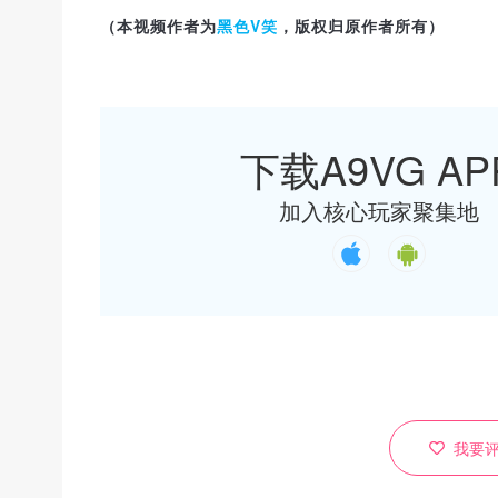
黑色V笑
（本视频作者
为
，版权
归原作者所有
）
下载A9VG AP
加入核心玩家聚集地
我要