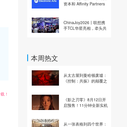
资本和 Affinity Partners
收购
ChinaJoy2026丨联想携
手TCL华星亮相，牵头共
建电竞显示体验生态计划
本周热文
从太古屋到曼哈顿废墟：
《控制：共振》的颠覆之
路
转载！
《影之刃零》8月12日开
启预售！11分钟全新实机
即将揭晓
从一张表格到四个世界：