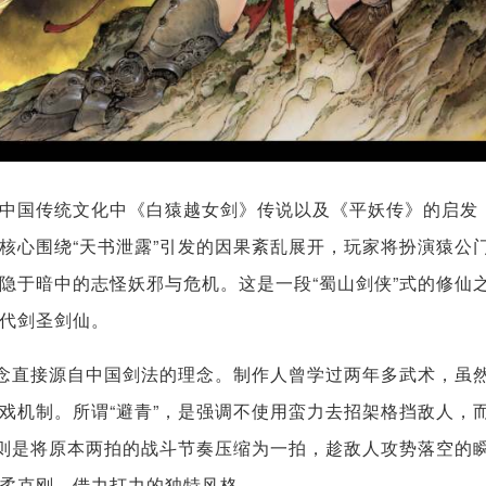
中国传统文化中《白猿越女剑》传说以及《平妖传》的启发
核心围绕“天书泄露”引发的因果紊乱展开，玩家将扮演猿公
隐于暗中的志怪妖邪与危机。这是一段“蜀山剑侠”式的修仙
代剑圣剑仙。
概念直接源自中国剑法的理念。制作人曾学过两年多武术，虽
戏机制。所谓“避青”，是强调不使用蛮力去招架格挡敌人，
”则是将原本两拍的战斗节奏压缩为一拍，趁敌人攻势落空的
柔克刚、借力打力的独特风格。