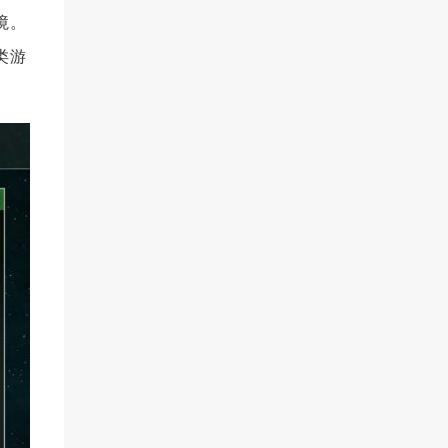
境。
类游