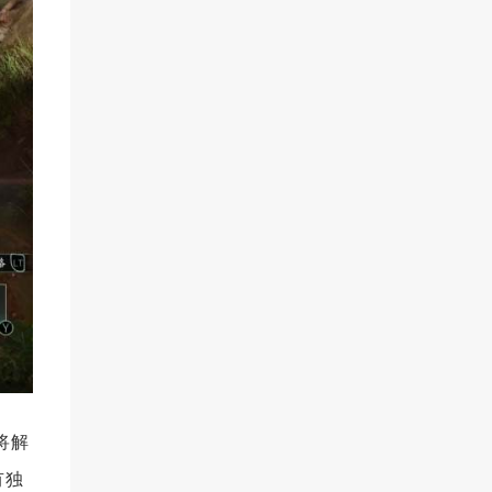
将解
有独