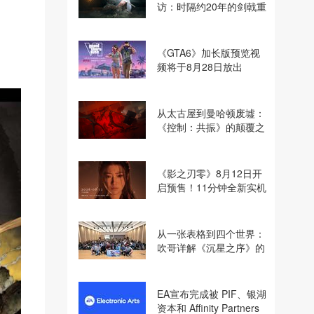
访：时隔约20年的剑戟重
逢，重塑斩杀爽快感
《GTA6》加长版预览视
频将于8月28日放出
从太古屋到曼哈顿废墟：
《控制：共振》的颠覆之
路
《影之刃零》8月12日开
启预售！11分钟全新实机
即将揭晓
从一张表格到四个世界：
吹哥详解《沉星之序》的
设计哲学
EA宣布完成被 PIF、银湖
资本和 Affinity Partners