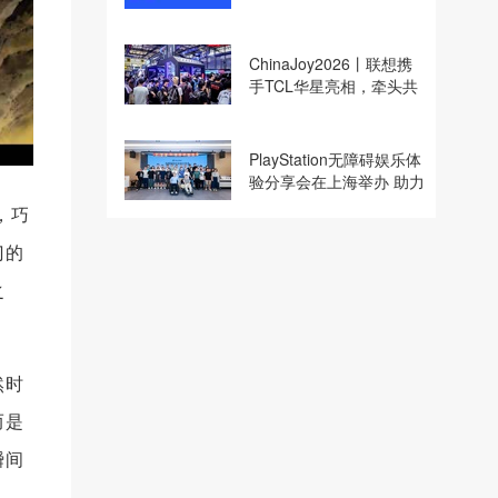
收购
ChinaJoy2026丨联想携
手TCL华星亮相，牵头共
建电竞显示体验生态计划
PlayStation无障碍娱乐体
验分享会在上海举办 助力
残障玩家共享游玩乐趣
，巧
门的
之
然时
而是
瞬间