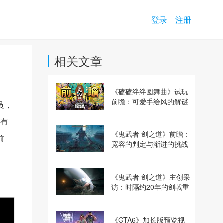
登录
注册
相关文章
《磕磕绊绊圆舞曲》试玩
前瞻：可爱手绘风的解谜
员，
动作冒险游戏
拥有
《鬼武者 剑之道》前瞻：
前
宽容的判定与渐进的挑战
《鬼武者 剑之道》主创采
访：时隔约20年的剑戟重
逢，重塑斩杀爽快感
《GTA6》加长版预览视