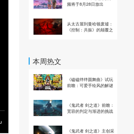
频将于8月28日放出
从太古屋到曼哈顿废墟：
《控制：共振》的颠覆之
路
本周热文
《磕磕绊绊圆舞曲》试玩
前瞻：可爱手绘风的解谜
动作冒险游戏
《鬼武者 剑之道》前瞻：
宽容的判定与渐进的挑战
《鬼武者 剑之道》主创采