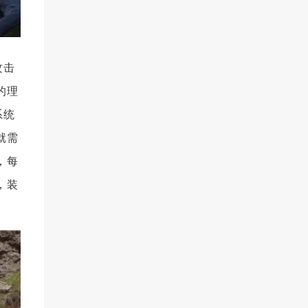
攻击
的理
系统
就需
，每
，装