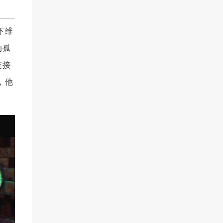
下维
的孤
连接
，他
。