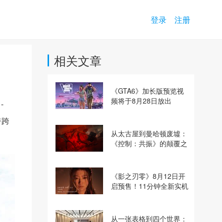
登录
注册
相关文章
《GTA6》加长版预览视
频将于8月28日放出
-
峙跨
从太古屋到曼哈顿废墟：
《控制：共振》的颠覆之
路
《影之刃零》8月12日开
启预售！11分钟全新实机
即将揭晓
从一张表格到四个世界：