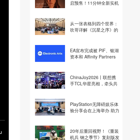
启预售！11分钟全新实机
即将揭晓
从一张表格到四个世界：
吹哥详解《沉星之序》的
设计哲学
EA宣布完成被 PIF、银湖
资本和 Affinity Partners
收购
ChinaJoy2026丨联想携
手TCL华星亮相，牵头共
建电竞显示体验生态计划
PlayStation无障碍娱乐体
验分享会在上海举办 助力
残障玩家共享游玩乐趣
20年后重回视野！《重装
机兵 钢之季节》复刻版发