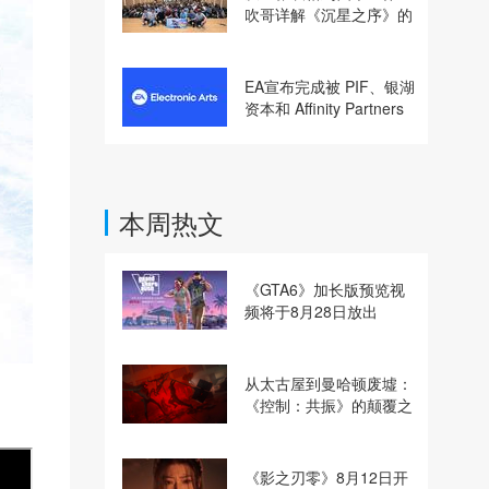
吹哥详解《沉星之序》的
设计哲学
EA宣布完成被 PIF、银湖
资本和 Affinity Partners
收购
本周热文
《GTA6》加长版预览视
频将于8月28日放出
从太古屋到曼哈顿废墟：
《控制：共振》的颠覆之
路
《影之刃零》8月12日开