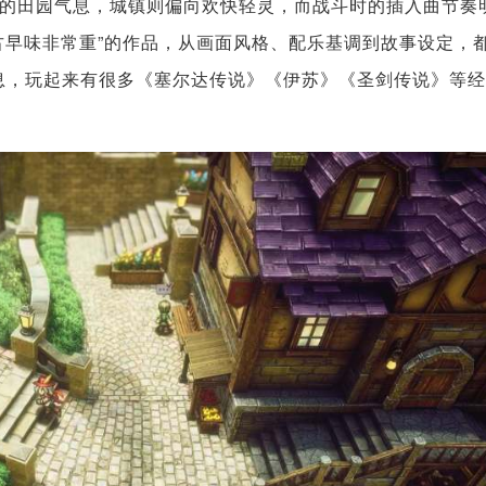
的田园气息，城镇则偏向欢快轻灵，而战斗时的插入曲节奏
古早味非常重”的作品，从画面风格、配乐基调到故事设定，
气息，玩起来有很多《塞尔达传说》《伊苏》《圣剑传说》等