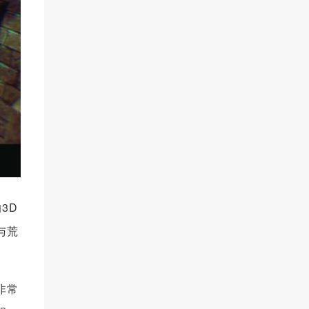
3D
与荒
非常