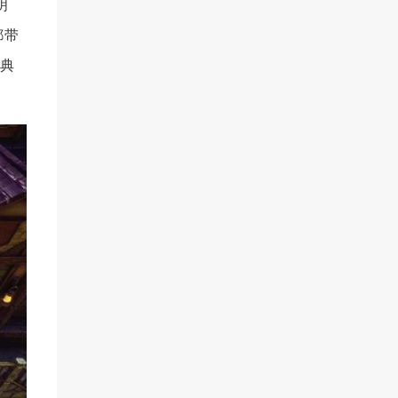
明
都带
经典