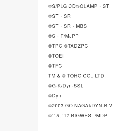
©S/PLG CD©CLAMP・ST
©ST・SR
©ST・SR・MBS
©S・F/MJPP
©TPC ©TADZPC
©TOEI
©TFC
TM & © TOHO CO., LTD.
©G-K/Dyn-SSL
©Dyn
©2003 GO NAGAI/DYN-B.V.
©’15, ’17 BIGWEST/MDP