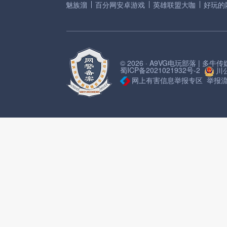
魅族溜
百分网安卓游戏
英雄联盟大咖
好玩的
© 2026 · A9VG电玩部落 | 多
蜀ICP备2021021932号-2
川公
网上有害信息举报专区
举报