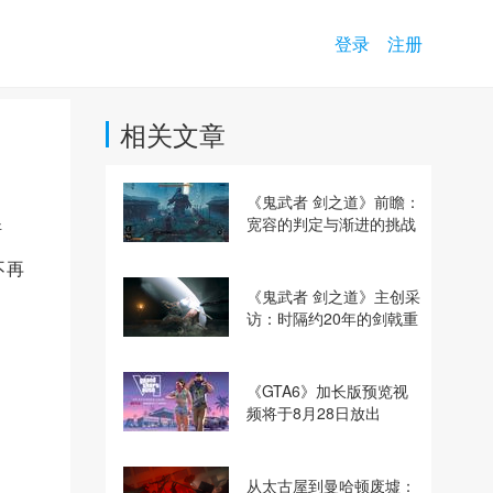
登录
注册
相关文章
《鬼武者 剑之道》前瞻：
宽容的判定与渐进的挑战
斯
不再
《鬼武者 剑之道》主创采
访：时隔约20年的剑戟重
逢，重塑斩杀爽快感
《GTA6》加长版预览视
频将于8月28日放出
从太古屋到曼哈顿废墟：