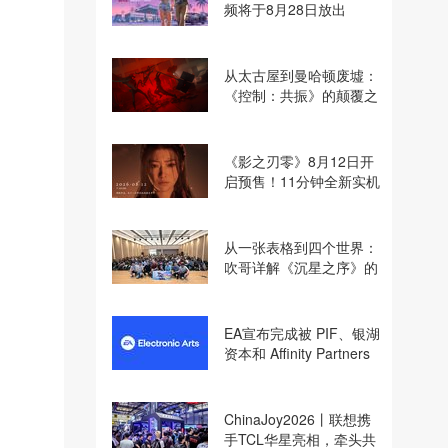
频将于8月28日放出
从太古屋到曼哈顿废墟：
《控制：共振》的颠覆之
路
《影之刃零》8月12日开
启预售！11分钟全新实机
即将揭晓
从一张表格到四个世界：
吹哥详解《沉星之序》的
设计哲学
EA宣布完成被 PIF、银湖
资本和 Affinity Partners
收购
ChinaJoy2026丨联想携
手TCL华星亮相，牵头共