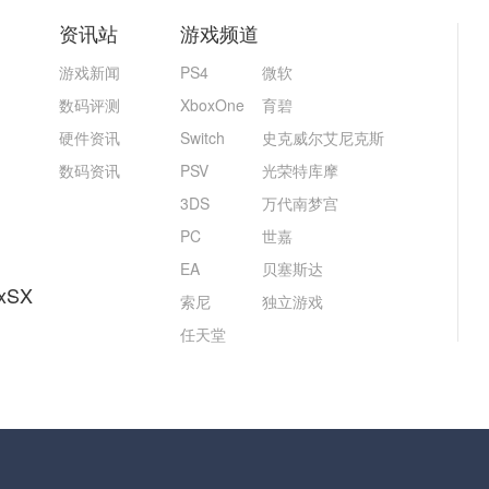
资讯站
游戏频道
游戏新闻
PS4
微软
数码评测
XboxOne
育碧
硬件资讯
Switch
史克威尔艾尼克斯
数码资讯
PSV
光荣特库摩
3DS
万代南梦宫
PC
世嘉
EA
贝塞斯达
xSX
索尼
独立游戏
任天堂