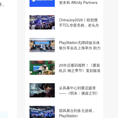
资本和 Affinity Partners
作。
收购
ChinaJoy2026丨联想携
手TCL华星亮相，牵头共
建电竞显示体验生态计划
PlayStation无障碍娱乐体
验分享会在上海举办 助力
残障玩家共享游玩乐趣
20年后重回视野！《重装
机兵 钢之季节》复刻版发
行商巧思专访
从风暴中心到重启篇章
——《明末：渊虚之羽》
制作人夏思源谈创作之路
国风展台到多元游戏，
PlayStation