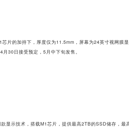
1芯片的加持下，厚度仅为11.5mm，屏幕为24英寸视网膜
元起，4月30日接受预定，5月中下旬发售。
ay XD同款显示技术，搭载M1芯片，提供最高2TB的SSD储存，最