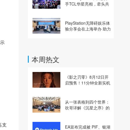
手TCL华星亮相，牵头共
建电竞显示体验生态计划
PlayStation无障碍娱乐体
验分享会在上海举办 助力
残障玩家共享游玩乐趣
显示
本周热文
《影之刃零》8月12日开
启预售！11分钟全新实机
即将揭晓
从一张表格到四个世界：
吹哥详解《沉星之序》的
设计哲学
高支
EA宣布完成被 PIF、银湖