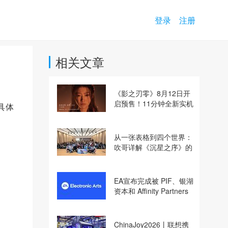
登录
注册
相关文章
《影之刃零》8月12日开
启预售！11分钟全新实机
具体
即将揭晓
从一张表格到四个世界：
吹哥详解《沉星之序》的
设计哲学
EA宣布完成被 PIF、银湖
资本和 Affinity Partners
收购
ChinaJoy2026丨联想携