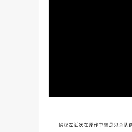
鳞泷左近次在原作中曾是鬼杀队前