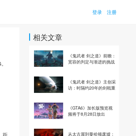
登录
注册
相关文章
《鬼武者 剑之道》前瞻：
宽容的判定与渐进的挑战
G。
《鬼武者 剑之道》主创采
访：时隔约20年的剑戟重
逢，重塑斩杀爽快感
《GTA6》加长版预览视
频将于8月28日放出
从太古屋到曼哈顿废墟：
。
距