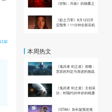
《控制：共振》的颠覆之
路
《影之刃零》8月12日开
启预售！11分钟全新实机
即将揭晓
p1st
本周热文
《鬼武者 剑之道》前瞻：
宽容的判定与渐进的挑战
《鬼武者 剑之道》主创采
访：时隔约20年的剑戟重
逢，重塑斩杀爽快感
《GTA6》加长版预览视