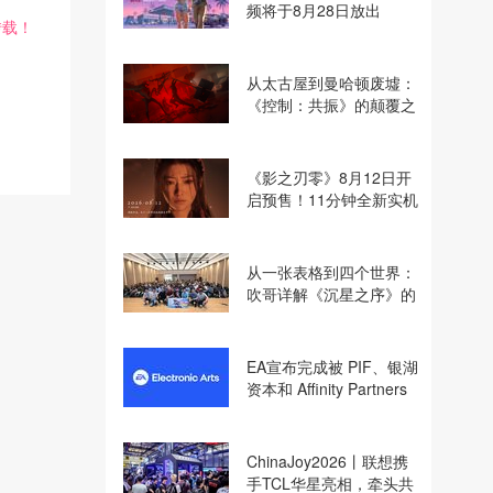
频将于8月28日放出
转载！
从太古屋到曼哈顿废墟：
《控制：共振》的颠覆之
路
《影之刃零》8月12日开
启预售！11分钟全新实机
即将揭晓
从一张表格到四个世界：
吹哥详解《沉星之序》的
设计哲学
EA宣布完成被 PIF、银湖
资本和 Affinity Partners
收购
ChinaJoy2026丨联想携
手TCL华星亮相，牵头共