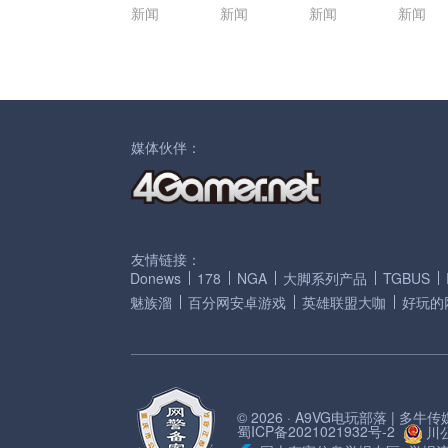
新闻
新闻
新闻
新闻
媒体伙伴：
友情链接：
Donews
178
NGA
大脚系列产品
TGBUS
魅族溜
百分网安卓游戏
英雄联盟大咖
好玩的
© 2026 · A9VG电玩部落 | 多
蜀ICP备2021021932号-2
川公