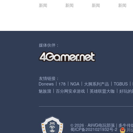
新闻
新闻
新闻
新闻
媒体伙伴：
友情链接：
Donews
178
NGA
大脚系列产品
TGBUS
魅族溜
百分网安卓游戏
英雄联盟大咖
好玩的
© 2026 · A9VG电玩部落 | 多
蜀ICP备2021021932号-2
川公