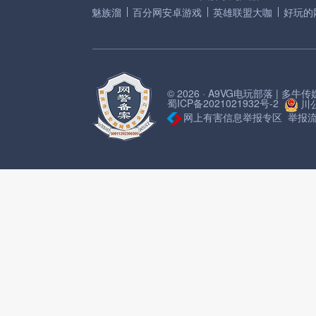
魅族溜
百分网安卓游戏
英雄联盟大咖
好玩的
© 2026 · A9VG电玩部落 | 多
蜀ICP备2021021932号-2
川公
网上有害信息举报专区
举报