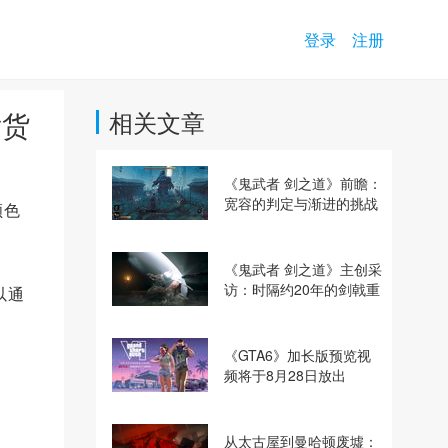
登录
注册
发货
相关文章
《鬼武者 剑之道》前瞻：
宽容的判定与渐进的挑战
颜色
《鬼武者 剑之道》主创采
访：时隔约20年的剑戟重
以通
逢，重塑斩杀爽快感
《GTA6》加长版预览视
频将于8月28日放出
从太古屋到曼哈顿废墟：