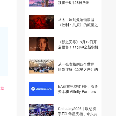
频将于8月28日放出
从太古屋到曼哈顿废墟：
《控制：共振》的颠覆之
路
《影之刃零》8月12日开
启预售！11分钟全新实机
即将揭晓
从一张表格到四个世界：
吹哥详解《沉星之序》的
设计哲学
EA宣布完成被 PIF、银湖
转载！
资本和 Affinity Partners
收购
ChinaJoy2026丨联想携
手TCL华星亮相，牵头共