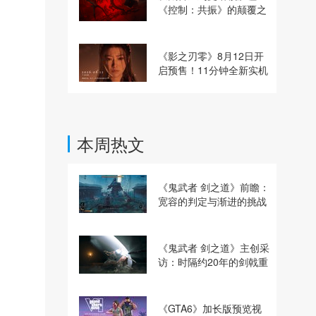
《控制：共振》的颠覆之
路
《影之刃零》8月12日开
启预售！11分钟全新实机
即将揭晓
本周热文
《鬼武者 剑之道》前瞻：
宽容的判定与渐进的挑战
《鬼武者 剑之道》主创采
访：时隔约20年的剑戟重
逢，重塑斩杀爽快感
《GTA6》加长版预览视