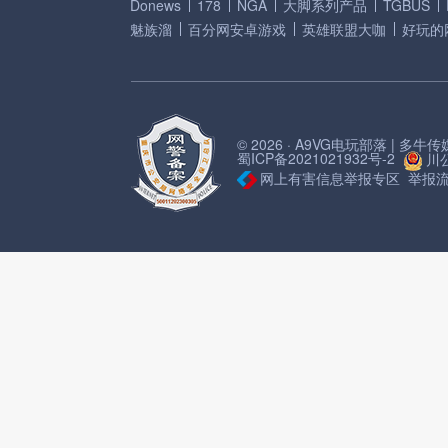
Donews
178
NGA
大脚系列产品
TGBUS
魅族溜
百分网安卓游戏
英雄联盟大咖
好玩的
© 2026 · A9VG电玩部落 | 多
蜀ICP备2021021932号-2
川公
网上有害信息举报专区
举报