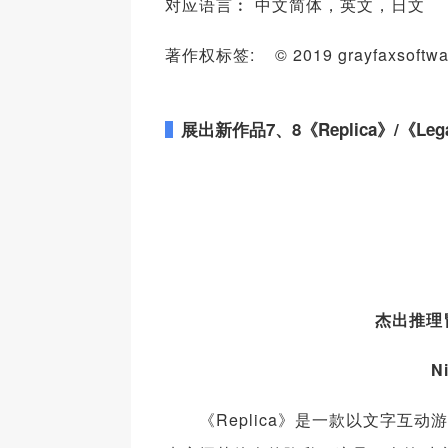
对应语言︰ 中文简体，英文，日文
著作权标签: © 2019 grayfaxsoftware. 
展出新作品
7
、
8
《
Replica
》
/
《
Leg
杰出推理
N
《Replica》是一款以文字互动