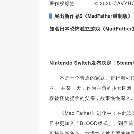
著作权标签： © 2020 CAVYHOUSE. Lic
展出新作品
5
《
MadFather
重制版》
知名日本恐怖独立游戏《
MadFather
Nintendo Switch
发布决定！
Steam
本是一个普通的家庭。进行着可怕
亚。 在某一天，作为主角的少女阿
救被怪物捉拿的父亲，故事慢慢深入....
《Mad Father》进化中！在
目中更加入「BLOOD模式」。到目
可操纵新角色，亦描绘了被诅咒的德