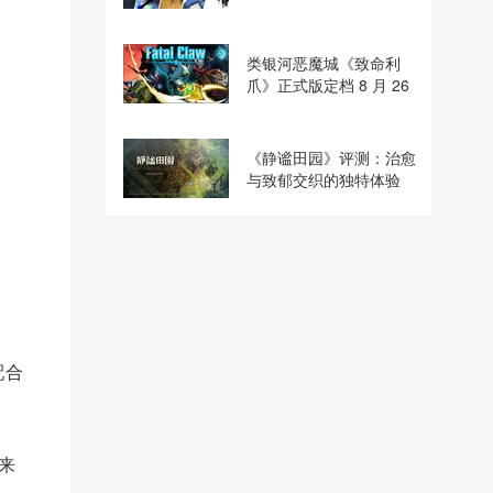
类银河恶魔城《致命利
爪》正式版定档 8 月 26
日！全新独家版本参展
ChinaJoy
《静谧田园》评测：治愈
与致郁交织的独特体验
配合
来