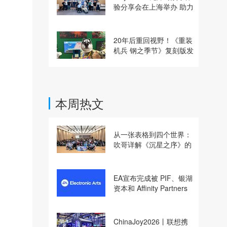
验分享会在上海举办 助力
残障玩家共享游玩乐趣
20年后重回视野！《重装
机兵 钢之季节》复刻版发
行商巧思专访
本周热文
从一张表格到四个世界：
吹哥详解《沉星之序》的
设计哲学
EA宣布完成被 PIF、银湖
资本和 Affinity Partners
收购
ChinaJoy2026丨联想携