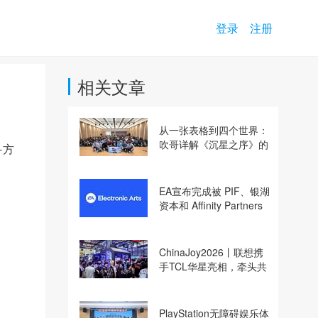
登录
注册
相关文章
从一张表格到四个世界：
吹哥详解《沉星之序》的
斗方
设计哲学
EA宣布完成被 PIF、银湖
资本和 Affinity Partners
收购
ChinaJoy2026丨联想携
手TCL华星亮相，牵头共
建电竞显示体验生态计划
PlayStation无障碍娱乐体