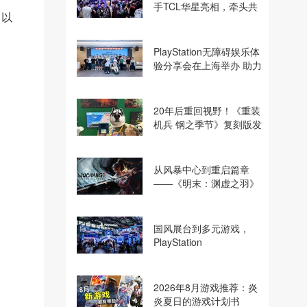
手TCL华星亮相，牵头共
，以
建电竞显示体验生态计划
PlayStation无障碍娱乐体
验分享会在上海举办 助力
残障玩家共享游玩乐趣
20年后重回视野！《重装
机兵 钢之季节》复刻版发
行商巧思专访
从风暴中心到重启篇章
——《明末：渊虚之羽》
制作人夏思源谈创作之路
国风展台到多元游戏，
PlayStation
2026ChinaJoy打造沉浸
式“玩天下”
2026年8月游戏推荐：炎
炎夏日的游戏计划书