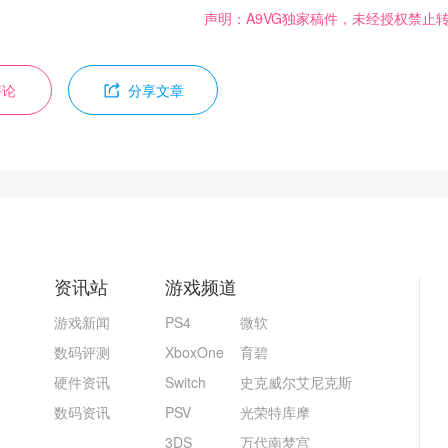
声明：A9VG独家稿件，未经授权禁止
评论
分享文章
资讯站
游戏频道
游戏新闻
PS4
微软
数码评测
XboxOne
育碧
硬件资讯
Switch
史克威尔艾尼克斯
数码资讯
PSV
光荣特库摩
3DS
万代南梦宫