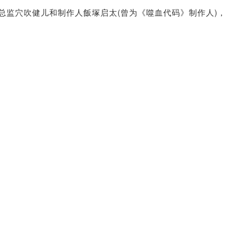
监穴吹健儿和制作人飯塚启太(曾为《噬血代码》制作人)