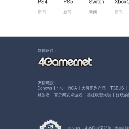
PS4
PS5
Switch
Xbox
新闻
新闻
新闻
新闻
媒体伙伴：
友情链接：
Donews
178
NGA
大脚系列产品
TGBUS
魅族溜
百分网安卓游戏
英雄联盟大咖
好玩的
© 2026 · A9VG电玩部落 | 多