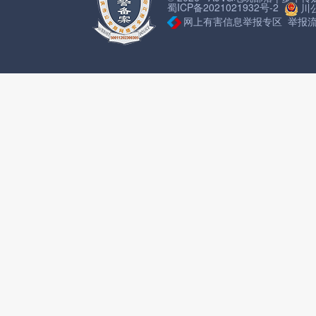
蜀ICP备2021021932号-2
川公
网上有害信息举报专区
举报