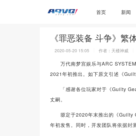
首页
新闻
《罪恶装备 斗争》繁体
2020-05-20 15:05
作者：天楼神威
万代南梦宫娱乐与ARC SYSTEM WOR
2021年初推出。如下原文引述《Guilty
「感谢各位玩家对于《Guilty Gear -
丈嗣。
塬定于2020年末推出的《Guilty 
年初发售。同时，开发团队将依据封