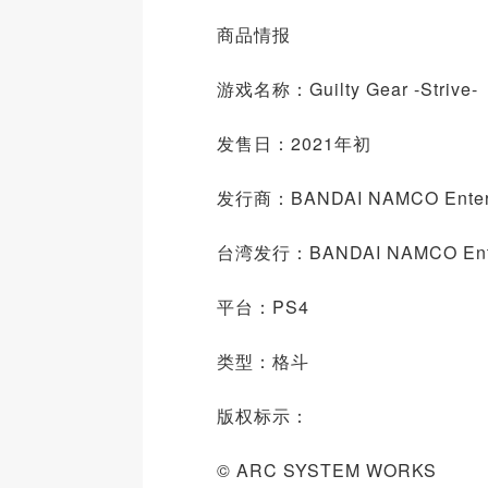
商品情报
游戏名称：Guilty Gear -Strive-
发售日：2021年初
发行商：BANDAI NAMCO Entertain
台湾发行：BANDAI NAMCO Enterta
平台：PS4
类型：格斗
版权标示：
© ARC SYSTEM WORKS