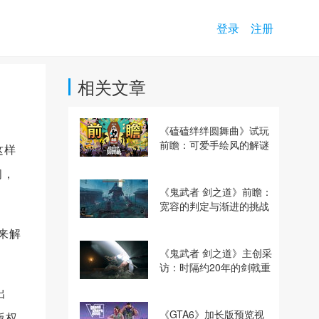
登录
注册
相关文章
《磕磕绊绊圆舞曲》试玩
前瞻：可爱手绘风的解谜
这样
动作冒险游戏
问，
《鬼武者 剑之道》前瞻：
宽容的判定与渐进的挑战
来解
《鬼武者 剑之道》主创采
访：时隔约20年的剑戟重
逢，重塑斩杀爽快感
出
《GTA6》加长版预览视
版权