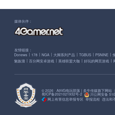
媒体伙伴：
友情链接：
Donews
178
NGA
大脚系列产品
TGBUS
PSNINE
魅族溜
百分网安卓游戏
英雄联盟大咖
好玩的网页游戏
© 2026 · A9VG电玩部落 | 多牛传媒旗下网站
蜀ICP备2021021932号-2
川公网安备 5101
网上有害信息举报专区
举报流程
违法和不良