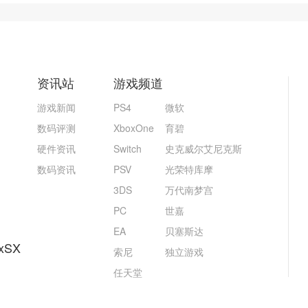
资讯站
游戏频道
游戏新闻
PS4
微软
数码评测
XboxOne
育碧
硬件资讯
Switch
史克威尔艾尼克斯
数码资讯
PSV
光荣特库摩
3DS
万代南梦宫
PC
世嘉
EA
贝塞斯达
xSX
索尼
独立游戏
任天堂