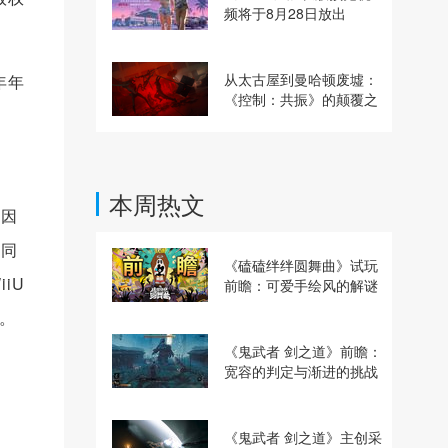
频将于8月28日放出
。
从太古屋到曼哈顿废墟：
年年
《控制：共振》的颠覆之
路
本周热文
但因
共同
《磕磕绊绊圆舞曲》试玩
iU
前瞻：可爱手绘风的解谜
动作冒险游戏
。
《鬼武者 剑之道》前瞻：
。
宽容的判定与渐进的挑战
《鬼武者 剑之道》主创采