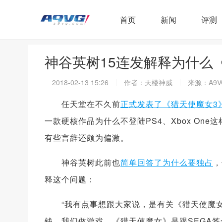
首页
新闻
评测
神谷英树15连发解释为什么《
2018-02-13 15:26
作者：天楼神威
来源：A9V
任天堂在不久前
正式发表了《猎天使魔女3
一款硬核作品为什么不登陆PS4、Xbox O
有些言辞还颇为偏激。
神谷英树此前也
简单回答了为什么要独占
，
释这个问题：
“我有点事想跟大家说，是有关《猎天使魔女
钱，我们做游戏。《猎天使魔女》是跟SEGA