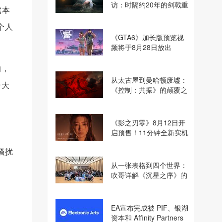
访：时隔约20年的剑戟重
戏本
逢，重塑斩杀爽快感
个人
《GTA6》加长版预览视
频将于8月28日放出
的，
从太古屋到曼哈顿废墟：
给大
《控制：共振》的颠覆之
路
《影之刃零》8月12日开
启预售！11分钟全新实机
即将揭晓
骚扰
从一张表格到四个世界：
吹哥详解《沉星之序》的
设计哲学
EA宣布完成被 PIF、银湖
资本和 Affinity Partners